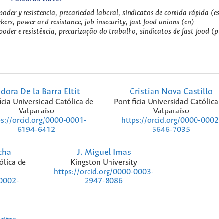
poder y resistencia, precariedad laboral, sindicatos de comida rápida (e
rs, power and resistance, job insecurity, fast food unions (en)
oder e resistência, precarização do trabalho, sindicatos de fast food (p
idora De la Barra Eltit
Cristian Nova Castillo
icia Universidad Católica de
Pontificia Universidad Católica
Valparaíso
Valparaíso
ps://orcid.org/0000-0001-
https://orcid.org/0000-0002
6194-6412
5646-7035
cha
J. Miguel Imas
ólica de
Kingston University
https://orcid.org/0000-0003-
-0002-
2947-8086