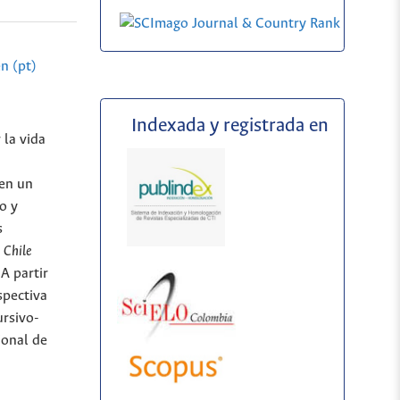
n (pt)
Indexada y registrada en
 la vida
 en un
o y
s
 Chile
 A partir
spectiva
ursivo-
ional de