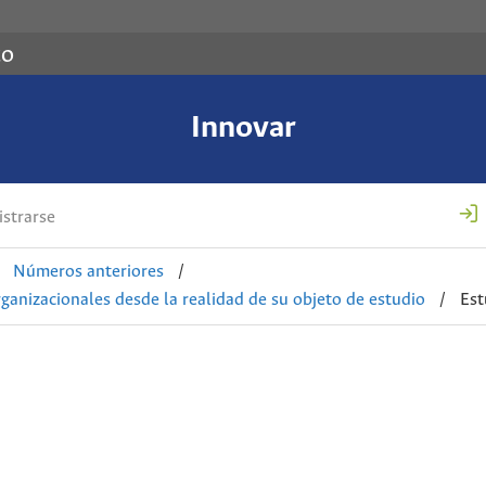
co
Innovar
strarse
Números anteriores
/
ganizacionales desde la realidad de su objeto de estudio
/
Est