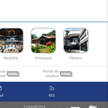
Medellín
Palmira
Orinoquía
orio
Portal de
onal
revistas
il
RSS
© Copyright 2014