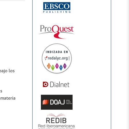
bajo los
os
 materia