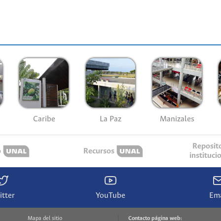
Caribe
La Paz
Manizales
Reposit
o
Recursos
instituci
itter
YouTube
Ema
Mapa del sitio
Contacto página web: