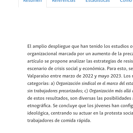
Resumen
Referencias
Estadísticas
Cómo 
El amplio despliegue que han tenido los estudios o
organizacional marcada por un aumento de la prec
artículo se propone analizar las estrategias de resi
escenario de crisis social y económica. Para esto, s
Valparaíso entre marzo de 2022 y mayo 2023. Los re
catego­rías: a)
Organización sindical en el marco del esta
sin traba­jadores precarizados
; c)
Organización más allá d
de estos resultados, son diversas las posibilidade
etnográfica. Se concluye que los jóvenes han confi
ideológica, centrando su actuar en la protesta soci
trabajadores de comida rápida.