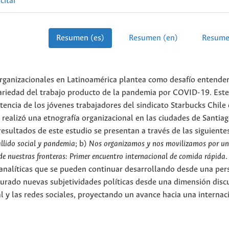
citar
Resumen (es)
Resumen (en)
Resume
rganizacionales en Latinoamérica plantea como desafío en­ten­der
ariedad del trabajo producto de la pandemia por COVID-19. Este
stencia de los jóvenes trabajadores del sindicato Starbucks Chile
e realizó una etnografía organizacional en las ciudades de Santiag
sultados de este estudio se presentan a través de las siguiente
llido social y pan­de­mia
; b)
Nos organizamos y nos movilizamos por un
e nuestras fronteras: Primer encuentro internacional de comida rápida
.
s analíticas que se pueden continuar desarrollando desde una per
gurado nuevas subjetividades políticas desde una dimensión disc
al y las redes sociales, proyectando un avance hacia una inter­nac