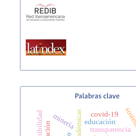
Palabras clave
soste
covid-19
minería
educación
transparencia