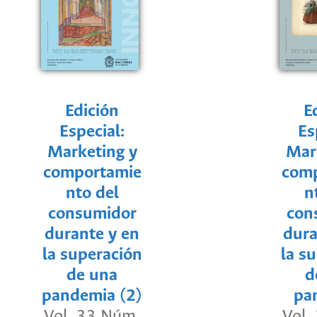
Edición
E
Especial:
Es
Marketing y
Mar
comportamie
com
nto del
n
consumidor
con
durante y en
dura
la superación
la s
de una
d
pandemia (2)
pa
Vol. 33 Núm.
Vol.