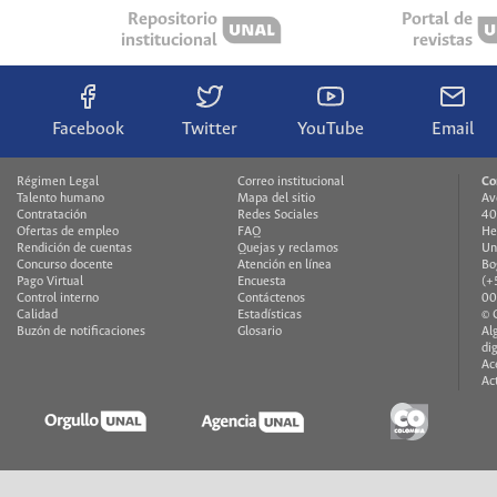
Repositorio
Portal de
institucional
revistas
Facebook
Twitter
YouTube
Email
Régimen Legal
Correo institucional
Co
Talento humano
Mapa del sitio
Av
Contratación
Redes Sociales
40
Ofertas de empleo
FAQ
He
Rendición de cuentas
Quejas y reclamos
Un
Concurso docente
Atención en línea
Bo
Pago Virtual
Encuesta
(+
Control interno
Contáctenos
00
Calidad
Estadísticas
© 
Buzón de notificaciones
Glosario
Al
di
Ac
Ac