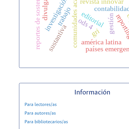
comunidades académicas
reportes de sostenibilidad
divulgación
investigación
revista innovar
contabilida
trabajo
editorial
c
report
gestión
ods 4
sustantiva
gri
américa latina
países emergen
Información
Para lectores/as
Para autores/as
Para bibliotecarios/as