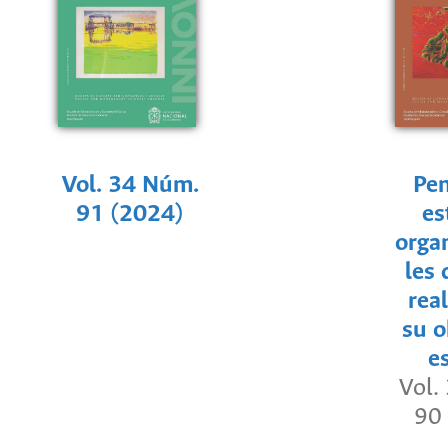
Vol. 34 Núm.
Pen
91 (2024)
es
orga
les 
rea
su o
e
Vol.
90