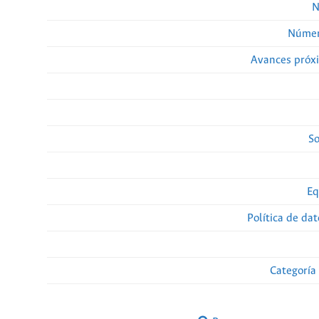
N
Númer
Avances próx
So
Eq
Política de da
Categoría