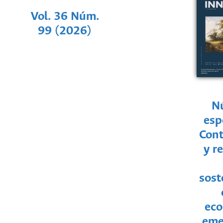
Vol. 36 Núm.
99 (2026)
N
esp
Cont
y r
sost
ec
eme