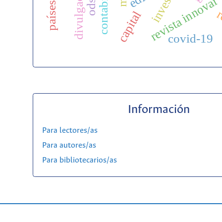
contabilidad
divulgación
ods 4
revista innovar
r
capital
covid-19
Información
Para lectores/as
Para autores/as
Para bibliotecarios/as