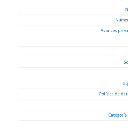
N
Númer
Avances próx
So
Eq
Política de da
Categoría