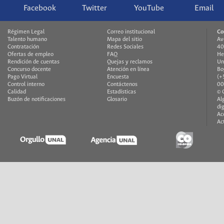
Facebook
Twitter
YouTube
Email
Régimen Legal
Correo institucional
Co
Talento humano
Mapa del sitio
Av
Contratación
Redes Sociales
40
Ofertas de empleo
FAQ
He
Rendición de cuentas
Quejas y reclamos
Un
Concurso docente
Atención en línea
Bo
Pago Virtual
Encuesta
(+
Control interno
Contáctenos
00
Calidad
Estadísticas
© 
Buzón de notificaciones
Glosario
Al
di
Ac
Ac