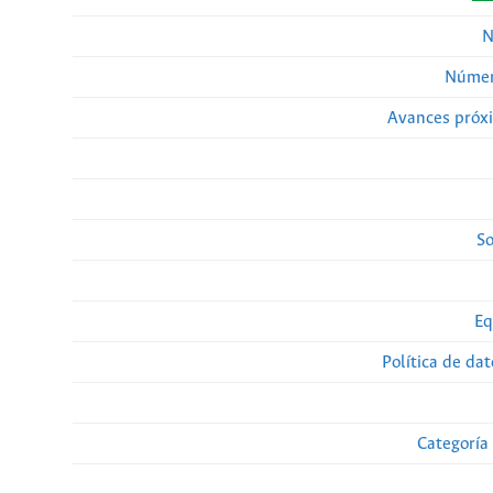
N
Númer
Avances próx
So
Eq
Política de da
Categoría