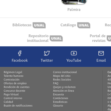
Palmira
Bibliotecas
Catálogo
Rec
Repositorio
Portal de
institucional
revistas
Facebook
Twitter
YouTube
Email
Régimen Legal
Correo institucional
Co
Talento humano
Mapa del sitio
Av
Contratación
Redes Sociales
40
Ofertas de empleo
FAQ
He
Rendición de cuentas
Quejas y reclamos
Un
Concurso docente
Atención en línea
Bo
Pago Virtual
Encuesta
(+
Control interno
Contáctenos
00
Calidad
Estadísticas
© 
Buzón de notificaciones
Glosario
Al
di