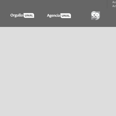
Ac
Ac