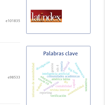
e101835
Palabras clave
divulgación
editorial
minería
transparencia
informes de sostenibilidad
gestión
ods 4
big four
inteligencia artificial
comunidades académicas
educación
e98533
covid-19
américa latina
sustantiva
capital
gri
investigación
trabajo
sostenibilidad
contabilidad
revista innovar
reporting
verificación