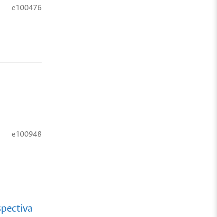
e100476
e100948
spectiva