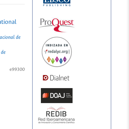
ational
Nacional de
 de
e99300