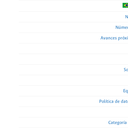
N
Númer
Avances próx
So
Eq
Política de da
Categoría