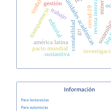
comunidades académicas
simbólica
minería
revista innovar
gestión
od
covid-19
trabajo
transparencia
sostenib
editorial
contabilidad
big 
gri
américa latina
pacto mundial
investigac
sustantiva
Información
Para lectores/as
Para autores/as