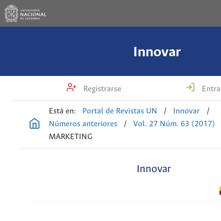
Innovar
Registrarse
Entra
Está en:
Portal de Revistas UN
/
Innovar
/
Números anteriores
/
Vol. 27 Núm. 63 (2017)
MARKETING
Innovar