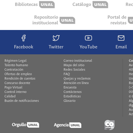
Bibliotecas
Catálogo
Rec
Repositorio
Portal de
institucional
revistas
Facebook
Twitter
YouTube
Email
Régimen Legal
Correo institucional
Co
Talento humano
Mapa del sitio
Av
Contratación
Redes Sociales
40
Ofertas de empleo
FAQ
He
Rendición de cuentas
Quejas y reclamos
Un
Concurso docente
Atención en línea
Bo
Pago Virtual
Encuesta
(+
Control interno
Contáctenos
00
Calidad
Estadísticas
© 
Buzón de notificaciones
Glosario
Al
di
Ac
Ac