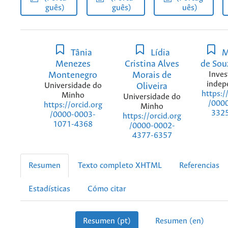
guês)
guês)
uês)
Tânia
Lídia
M
Menezes
Cristina Alves
de Sou
Montenegro
Morais de
Inves
indep
Universidade do
Oliveira
https:/
Minho
Universidade do
/000
https://orcid.org
Minho
332
/0000-0003-
https://orcid.org
1071-4368
/0000-0002-
4377-6357
Resumen
Texto completo XHTML
Referencias
Estadísticas
Cómo citar
Resumen (pt)
Resumen (en)