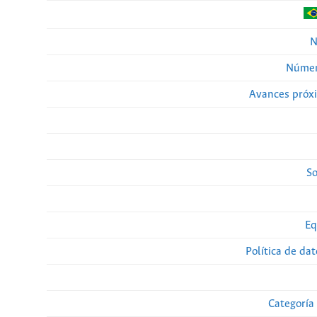
N
Númer
Avances próx
So
Eq
Política de da
Categoría