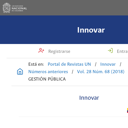
Innovar
Registrarse
Entra
Está en:
Portal de Revistas UN
/
Innovar
/
Números anteriores
/
Vol. 28 Núm. 68 (2018)
GESTIÓN PÚBLICA
Innovar