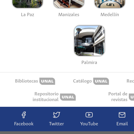
La Paz
Manizales
Medellín
Palmira
Bibliotecas
Catálogo
Rec
Repositorio
Portal de
institucional
revistas
Facebook
Twitter
YouTube
Email