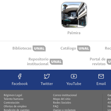
Palmira
Bibliotecas
Catálogo
Rec
Repositorio
Portal de
institucional
revistas
Facebook
Twitter
YouTube
Email
Régimen Legal
Correo institucional
Co
Talento humano
Mapa del sitio
Av
Contratación
Redes Sociales
40
Ofertas de empleo
FAQ
He
Rendición de cuentas
Quejas y reclamos
Un