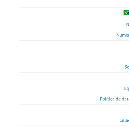
N
Númer
So
Eq
Política de da
Enla