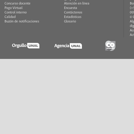
Concurso docente
Atención en línea
Bo
Pago Virtual
Encuesta
(+
Control interno
Contáctenos
00
Calidad
Estadísticas
© 
Buzón de notificaciones
Glosario
Al
di
Ac
Ac