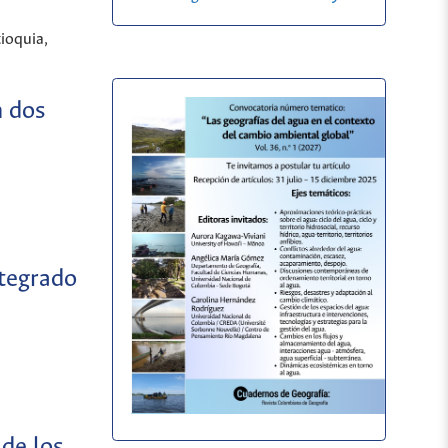
ioquia,
n dos
ntegrado
 de los