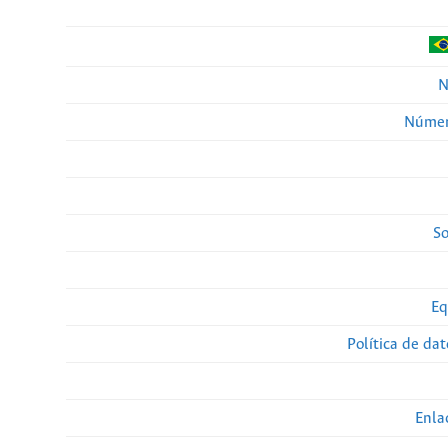
N
Númer
So
Eq
Política de da
Enla