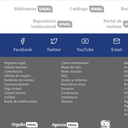
Bibliotecas
Catálogo
Rec
Repositorio
Portal de
institucional
revistas
Facebook
Twitter
YouTube
Email
Régimen Legal
Correo institucional
Co
Talento humano
Mapa del sitio
Av
Contratación
Redes Sociales
40
Ofertas de empleo
FAQ
He
Rendición de cuentas
Quejas y reclamos
Un
Concurso docente
Atención en línea
Bo
Pago Virtual
Encuesta
(+
Control interno
Contáctenos
00
Calidad
Estadísticas
© 
Buzón de notificaciones
Glosario
Al
di
Ac
Ac