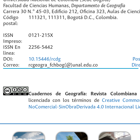
Facultad de Ciencias Humanas,
Departamento de Geografía
Carrera 30 N.° 45-03, Edificio 212, Oficina 323, Aulas de Cien
Código
111321, 111311, Bogotá D.C., Colombia.
postal:
ISSN
0121-215X
Impreso:
ISSN En
2256-5442
lìnea:
DOI:
10.15446/rcdg
Pos
Correo:
rcgeogra_fchbog(@)unal.edu.co
Dir
Cuadernos de Geografía: Revista Colombiana
licenciada con los términos de
Creative Commo
NoComercial-SinObraDerivada 4.0 Internacional Li