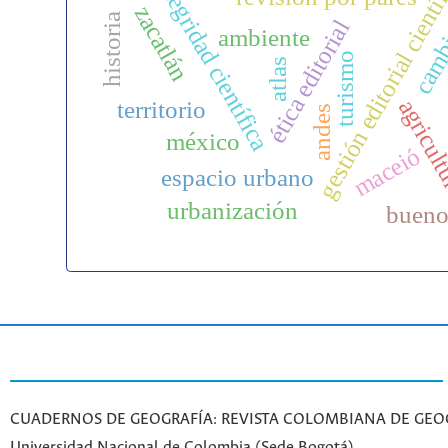
cambi
gestión editorial cientí
integridad científica
zacatlán
historia
ética editorial
ambiente
turismo
atlas
agricul
territorio
andes
méxico
maceió
espacio urbano
urbanización
bueno
CUADERNOS DE GEOGRAFÍA: REVISTA COLOMBIANA DE GEO
Universidad Nacional de Colombia (Sede Bogotá)