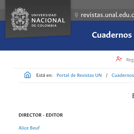
revistas.unal.edu.
Cuadernos 
Regi
Está en:
Portal de Revistas UN
/
Cuadernos 
DIRECTOR - EDITOR
Alice Beuf