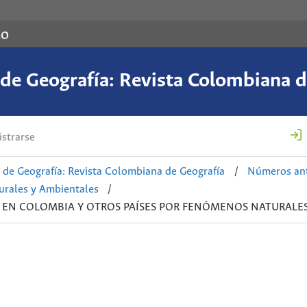
co
de Geografía: Revista Colombiana d
strarse
de Geografía: Revista Colombiana de Geografía
/
Números ant
urales y Ambientales
/
OS EN COLOMBIA Y OTROS PAÍSES POR FENÓMENOS NATURALE