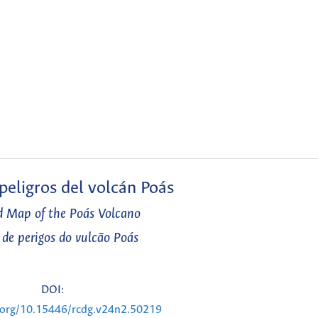
eligros del volcán Poás
 Map of the Poás Volcano
de perigos do vulcão Poás
DOI:
i.org/10.15446/rcdg.v24n2.50219