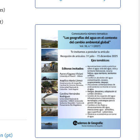
es)
t)
n (pt)