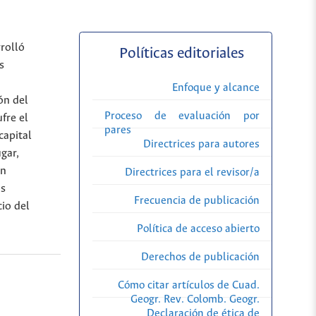
rrolló
Políticas editoriales
s
Enfoque y alcance
ón del
Proceso de evaluación por
fre el
pares
capital
Directrices para autores
gar,
on
Directrices para el revisor/a
os
Frecuencia de publicación
io del
Política de acceso abierto
Derechos de publicación
Cómo citar artículos de Cuad.
Geogr. Rev. Colomb. Geogr.
Declaración de ética de