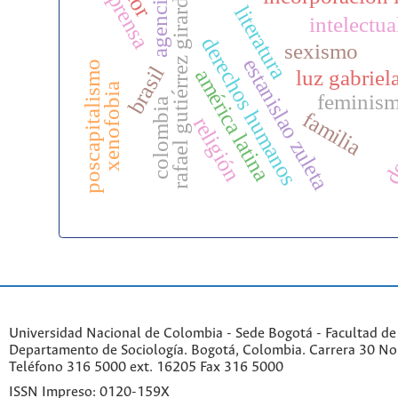
rafael gutiérrez girardot
agencia
prensa
literatura
intelectua
derechos humanos
sexismo
estanislao zuleta
poscapitalismo
brasil
américa latina
luz gabriel
xenofobia
de
feminis
colombia
familia
religión
Universidad Nacional de Colombia - Sede Bogotá - Facultad de
Departamento de Sociología. Bogotá, Colombia. Carrera 30 No 
Teléfono 316 5000 ext. 16205 Fax 316 5000
ISSN Impreso: 0120-159X