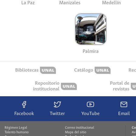
La Paz
Manizales
Medellín
Palmira
Bibliotecas
Catálogo
Rec
Repositorio
Portal de
institucional
revistas
Facebook
Twitter
YouTube
Email
Régimen Legal
Correo institucional
Co
Talento humano
Mapa del sitio
Av