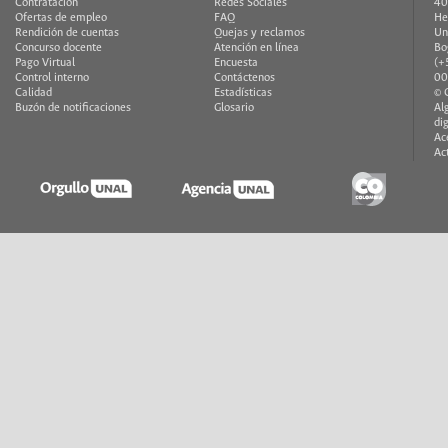
Contratación
Redes Sociales
40
Ofertas de empleo
FAQ
He
Rendición de cuentas
Quejas y reclamos
Un
Concurso docente
Atención en línea
Bo
Pago Virtual
Encuesta
(+
Control interno
Contáctenos
00
Calidad
Estadísticas
© 
Buzón de notificaciones
Glosario
Al
di
Ac
Ac