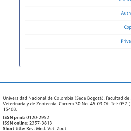
Auth
Cop
Priv
Universidad Nacional de Colombia (Sede Bogotá). Facultad de
Veterinaria y de Zootecnia. Carrera 30 No. 45-03 Of. Tel: 057 
15403.
ISSN print
: 0120-2952
I
SSN online
: 2357-3813
Short title
: Rev. Med. Vet. Zoot.