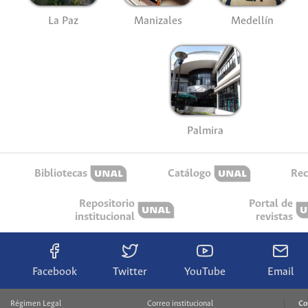
La Paz
Manizales
Medellín
Palmira
Bibliotecas
Catálogo
Rec
Repositorio
Portal de
institucional
revistas
Facebook
Twitter
YouTube
Email
Régimen Legal
Correo institucional
Co