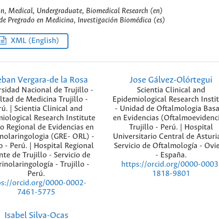
n, Medical, Undergraduate, Biomedical Research (en)
e Pregrado en Medicina, Investigación Biomédica (es)
XML (English)
eban Vergara-de la Rosa
Jose Gálvez-Olórtegui
sidad Nacional de Trujillo -
Scientia Clinical and
ltad de Medicina Trujillo -
Epidemiological Research Insti
ú. | Scientia Clinical and
- Unidad de Oftalmologia Bas
iological Research Institute
en Evidencias (Oftalmoevidenci
o Regional de Evidencias en
Trujillo - Perú. | Hospital
nolaringologia (GRE- ORL) -
Universitario Central de Asturi
lo - Perú. | Hospital Regional
Servicio de Oftalmología - Ovi
te de Trujillo - Servicio de
- España.
inolaringología - Trujillo -
https://orcid.org/0000-0003
Perú.
1818-9801
ps://orcid.org/0000-0002-
7461-5775
Isabel Silva-Ocas