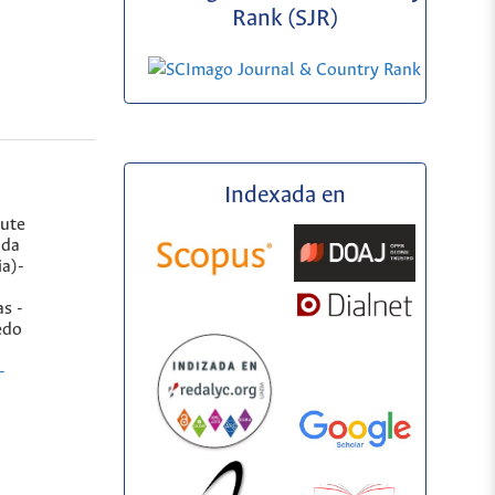
Rank (SJR)
Indexada en
tute
ada
a)-
as -
edo
-