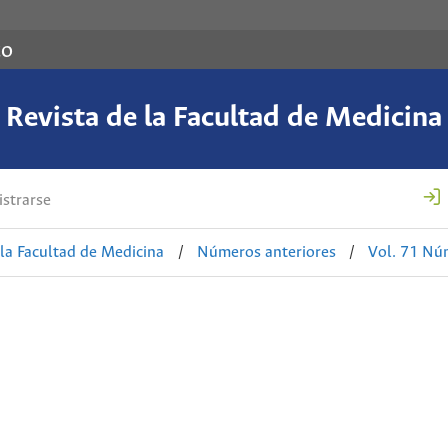
co
Revista de la Facultad de Medicina
strarse
 la Facultad de Medicina
/
Números anteriores
/
Vol. 71 Nú