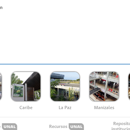
ón
Caribe
La Paz
Manizales
Reposit
o
Recursos
instituci