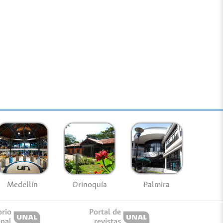
Medellín
Palmira
Orinoquía
orio
Portal de
onal
revistas