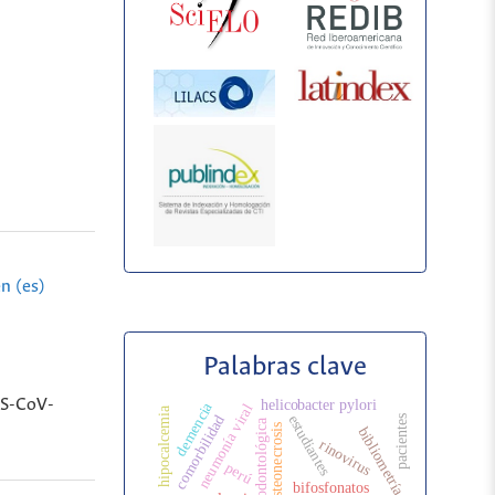
n (es)
Palabras clave
RS-CoV-
helicobacter pylori
demencia
neumonía viral
hipocalcemia
comorbilidad
estudiantes
pacientes
atención odontológica
osteonecrosis
bibliometría
rinovirus
perú
bifosfonatos