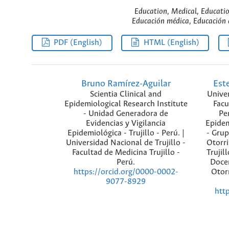
Education, Medical, Educatio
Educación médica, Educación d
PDF (English)
HTML (English)
Bruno Ramírez-Aguilar
Est
Scientia Clinical and
Univer
Epidemiological Research Institute
Facu
- Unidad Generadora de
Per
Evidencias y Vigilancia
Epidem
Epidemiológica - Trujillo - Perú. |
- Grup
Universidad Nacional de Trujillo -
Otorri
Facultad de Medicina Trujillo -
Trujil
Perú.
Docen
Otorr
https://orcid.org/0000-0002-
9077-8929
htt