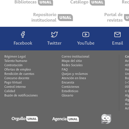
Bibliotecas
Catálogo
Rec
Repositorio
Portal de
institucional
revistas
Facebook
Twitter
YouTube
Email
Régimen Legal
Correo institucional
Co
Talento humano
Mapa del sitio
Av
Contratación
Redes Sociales
40
Ofertas de empleo
FAQ
He
Rendición de cuentas
Quejas y reclamos
Un
Concurso docente
Atención en línea
Bo
Pago Virtual
Encuesta
(+
Control interno
Contáctenos
00
Calidad
Estadísticas
© 
Buzón de notificaciones
Glosario
Al
di
Ac
Ac