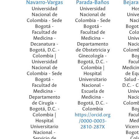
Navarro-Vargas
Parada-Baños
Bejar
Universidad
Universidad
Hos
Nacional de
Nacional de
Unive
Colombia - Sede
Colombia - Sede
Naci
Bogotá -
Bogotá -
Bogotá
Facultad de
Facultad de
Colo
Medicina -
Medicina –
Univ
Decanatura -
Departamento
Naci
Bogotá, D.C. -
de Obstetricia y
Colomb
Colombia |
Ginecología -
Bog
Universidad
Bogotá, D.C. -
Facu
Nacional de
Colombia |
Medicin
Colombia - Sede
Hospital
de Eq
Bogotá -
Universitario
Salud 
Facultad de
Nacional -
D.C. - 
Medicina -
Escuela de
Univ
Departamento
Medicina -
Naci
de Cirugía -
Bogotá, D.C. -
Colomb
Bogotá, D.C. -
Colombia
Bog
Colombia |
Facu
https://orcid.org
Hospital
Medi
/0000-0003-
Universitario
Vicerr
2810-287X
Nacional -
Bogotá
Servicio de
Col