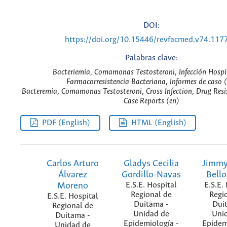
DOI:
https://doi.org/10.15446/revfacmed.v74.117
Palabras clave:
Bacteriemia, Comamonas Testosteroni, Infección Hospit
Farmacorresistencia Bacteriana, Informes de caso (
Bacteremia, Comamonas Testosteroni, Cross Infection, Drug Resis
Case Reports (en)
PDF (English)
HTML (English)
Carlos Arturo
Gladys Cecilia
Jimmy
Álvarez
Gordillo-Navas
Bello
Moreno
E.S.E. Hospital
E.S.E.
Regional de
Regi
E.S.E. Hospital
Duitama -
Dui
Regional de
Unidad de
Uni
Duitama -
Epidemiología -
Epidem
Unidad de