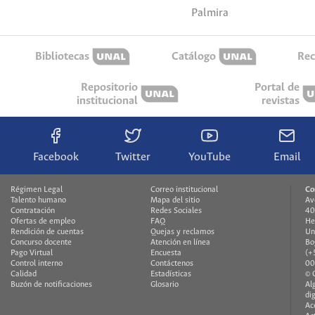
Palmira
Bibliotecas
Catálogo
Rec
Repositorio
Portal de
institucional
revistas
Facebook
Twitter
YouTube
Email
Régimen Legal
Correo institucional
Co
Talento humano
Mapa del sitio
Av
Contratación
Redes Sociales
40
Ofertas de empleo
FAQ
He
Rendición de cuentas
Quejas y reclamos
Un
Concurso docente
Atención en línea
Bo
Pago Virtual
Encuesta
(+
Control interno
Contáctenos
00
Calidad
Estadísticas
© 
Buzón de notificaciones
Glosario
Al
di
Ac