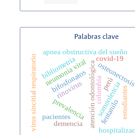
Palabras clave
apnea obstructiva del sueño
virus sincitial respiratorio
covid-19
bibliometría
neumonía viral
p
atención odontológica
osteonecrosi
bifosfonatos
colombia
perú
rinovirus
somnolencia
estudiantes
prevalencia
fentanilo
pacientes
demencia
hospitaliza