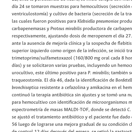
día 24 se tomaron muestras para hemocultivos (secreción 
ventriculostomía) y cultivo de bacteria (secreción de la t
las cuales fueron positivas para
Klebsiella pneumoniae
produ
carbapenemasas y
Proteus mirabilis
productora de carbape
respectivamente, ajustando dosis de meropenem el día 27. 
ante la ausencia de mejoría clínica y la sospecha de flebit
superior izquierdo como origen de la infección, se inició t
trimetoprima/sulfametoxazol (160/800 mg oral cada 8 hor
días) y se solicitaron varias pruebas, incluyendo un hemoc
urocultivo, este último positivo para
P. mirabilis
; también se
traqueostomía. El día 46, dada la identificación de
Bordetel
bronchiseptica
resistente a cefazolina y amikacina en el hem
continuó la terapia antibiótica sin ajustes y se tomó una 
para hemocultivo con identificación de microorganismos 
espectrometría de masas MALDI-TOF, donde se detectó
C.
se ajustó el tratamiento antibiótico y el paciente fue dado 
56 luego de lograrse una mejora gradual de su condición clí
de control 12 días después del egreso, se retiró la gastros