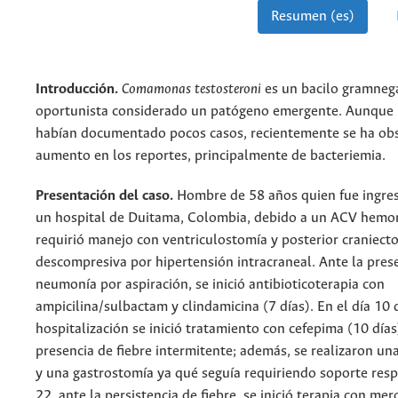
Resumen (es)
Introducción.
Comamonas testosteroni
es un bacilo gramneg
oportunista considerado un patógeno emergente. Aunque 
habían documentado pocos casos, recientemente se ha ob
aumento en los reportes, principalmente de bacteriemia.
Presentación del caso.
Hombre de 58 años quien fue ingres
un hospital de Duitama, Colombia, debido a un ACV hemo
requirió manejo con ventriculostomía y posterior craniect
descompresiva por hipertensión intracraneal. Ante la pres
neumonía por aspiración, se inició antibioticoterapia con
ampicilina/sulbactam y clindamicina (7 días). En el día 10 
hospitalización se inició tratamiento con cefepima (10 días
presencia de fiebre intermitente; además, se realizaron u
y una gastrostomía ya qué seguía requiriendo soporte respi
22, ante la persistencia de fiebre, se inició terapia con me