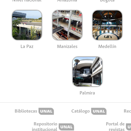
Nivel nacional
Amazonía
Bogotá
La Paz
Manizales
Medellín
Palmira
Bibliotecas
Catálogo
Rec
Repositorio
Portal de
institucional
revistas