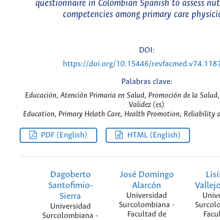
questionnaire in Colombian Spanish to assess nut
competencies among primary care physici
DOI:
https://doi.org/10.15446/revfacmed.v74.118
Palabras clave:
Educación, Atención Primaria en Salud, Promoción de la Salud,
Validez (es)
Education, Primary Helath Care, Health Promotion, Reliability 
PDF (English)
HTML (English)
Dagoberto
José Domingo
Lis
Santofimio-
Alarcón
Vallej
Sierra
Universidad
Univ
Surcolombiana -
Surcol
Universidad
Facultad de
Facu
Surcolombiana -