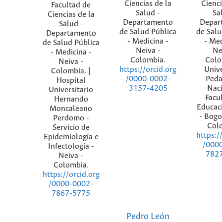
Ciencias de la
Cienci
Facultad de
Salud -
Sa
Ciencias de la
Departamento
Depar
Salud -
de Salud Pública
de Salu
Departamento
- Medicina -
- Med
de Salud Pública
Neiva -
Ne
- Medicina -
Colombia.
Colo
Neiva -
Univ
https://orcid.org
Colombia. |
Peda
/0000-0002-
Hospital
Naci
3157-4205
Universitario
Facu
Hernando
Educaci
Moncaleano
- Bogo
Perdomo -
Col
Servicio de
https:/
Epidemiología e
/000
Infectología -
782
Neiva -
Colombia.
https://orcid.org
/0000-0002-
7867-5775
Pedro León