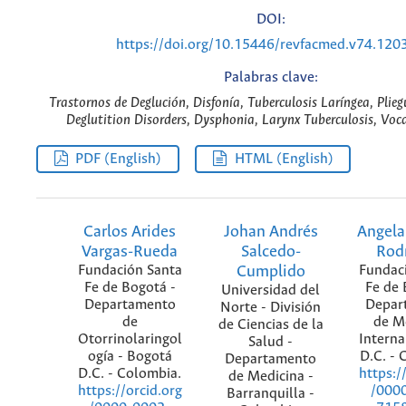
DOI:
https://doi.org/10.15446/revfacmed.v74.120
Palabras clave:
Trastornos de Deglución, Disfonía, Tuberculosis Laríngea, Plieg
Deglutition Disorders, Dysphonia, Larynx Tuberculosis, Voca
PDF (English)
HTML (English)
Carlos Arides
Johan Andrés
Angela
Vargas-Rueda
Salcedo-
Rod
Fundación Santa
Cumplido
Fundac
Fe de Bogotá -
Fe de 
Universidad del
Departamento
Depar
Norte - División
de
de M
de Ciencias de la
Otorrinolaringol
Interna
Salud -
ogía - Bogotá
D.C. - 
Departamento
D.C. - Colombia.
https:/
de Medicina -
https://orcid.org
/000
Barranquilla -