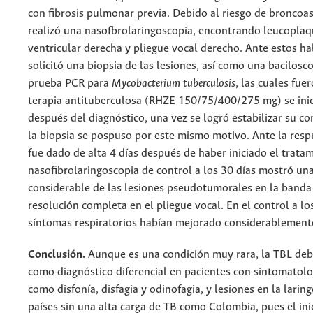
con fibrosis pulmonar previa. Debido al riesgo de broncoas
realizó una nasofbrolaringoscopia, encontrando leucoplaq
ventricular derecha y pliegue vocal derecho. Ante estos ha
solicitó una biopsia de las lesiones, así como una bacilosc
prueba PCR para
Mycobacterium tuberculosis
, las cuales fue
terapia antituberculosa (RHZE 150/75/400/275 mg) se inic
después del diagnóstico, una vez se logró estabilizar su con
la biopsia se pospuso por este mismo motivo. Ante la resp
fue dado de alta 4 días después de haber iniciado el tratam
nasofibrolaringoscopia de control a los 30 días mostró un
considerable de las lesiones pseudotumorales en la banda 
resolución completa en el pliegue vocal. En el control a lo
síntomas respiratorios habían mejorado considerablement
Conclusión.
Aunque es una condición muy rara, la TBL deb
como diagnóstico diferencial en pacientes con sintomatolog
como disfonía, disfagia y odinofagia, y lesiones en la laring
países sin una alta carga de TB como Colombia, pues el in