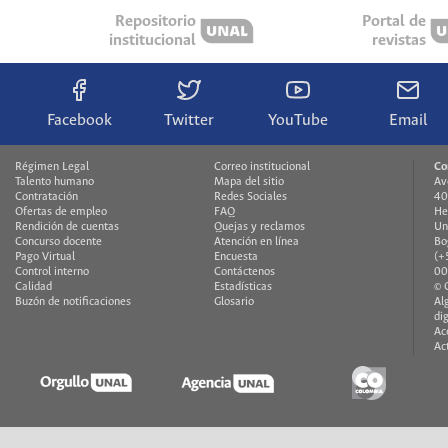
Repositorio
Portal de
institucional
revistas
Facebook
Twitter
YouTube
Email
Régimen Legal
Correo institucional
Co
Talento humano
Mapa del sitio
Av
Contratación
Redes Sociales
40
Ofertas de empleo
FAQ
He
Rendición de cuentas
Quejas y reclamos
Un
Concurso docente
Atención en línea
Bo
Pago Virtual
Encuesta
(+
Control interno
Contáctenos
00
Calidad
Estadísticas
© 
Buzón de notificaciones
Glosario
Al
di
Ac
Ac