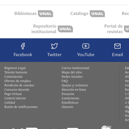
Bibliotecas
Catálogo
Rec
Repositorio
Portal de
institucional
revistas
Facebook
Twitter
YouTube
Email
Régimen Legal
Correo institucional
Co
Talento humano
Mapa del sitio
Av
Contratación
Redes Sociales
40
Ofertas de empleo
FAQ
He
Rendición de cuentas
Quejas y reclamos
Un
Concurso docente
Atención en línea
Bo
Pago Virtual
Encuesta
(+
Control interno
Contáctenos
00
Calidad
Estadísticas
© 
Buzón de notificaciones
Glosario
Al
di
Ac
Ac