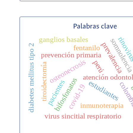
Palabras clave
ganglios basales
rinovir
somnolenci
prevalencia
diabetes mellitus tipo 2
fentanilo
prevención primaria
osteonecrosis
perú
tiroidectomía
atención odonto
bifosfonatos
pacientes
estudiantes
colom
covid-19
b
inmunoterapia
virus sincitial respiratorio