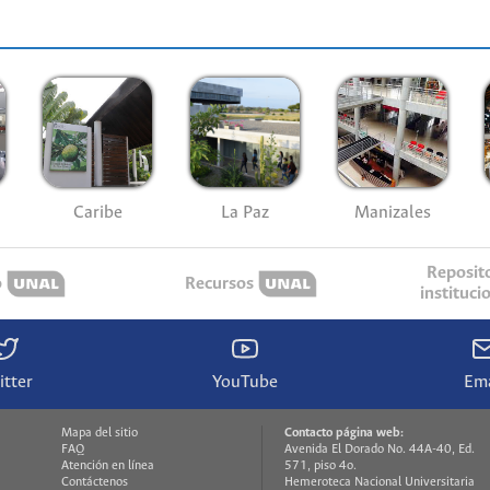
Caribe
La Paz
Manizales
Reposit
o
Recursos
instituci
itter
YouTube
Ema
Mapa del sitio
Contacto página web:
FAQ
Avenida El Dorado No. 44A-40, Ed.
Atención en línea
571, piso 4o.
Contáctenos
Hemeroteca Nacional Universitaria