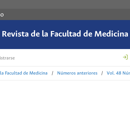
co
Revista de la Facultad de Medicina
strarse
 la Facultad de Medicina
/
Números anteriores
/
Vol. 48 Nú