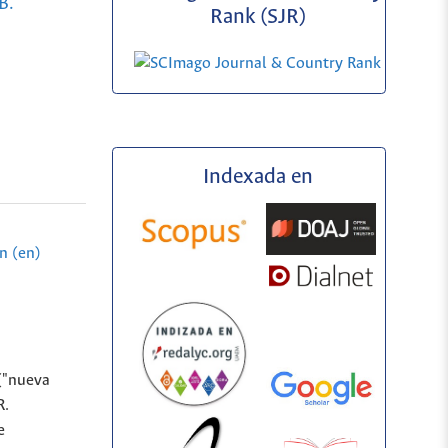
B.
Rank (SJR)
Indexada en
n (en)
("nueva
R.
e