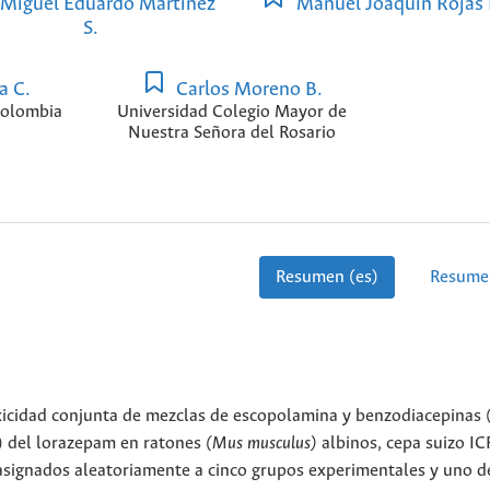
Miguel Eduardo Martínez
Manuel Joaquín Rojas 
S.
a C.
Carlos Moreno B.
Colombia
Universidad Colegio Mayor de
Nuestra Señora del Rosario
Resumen (es)
Resume
xicidad conjunta de mezclas de escopolamina y benzodiacepinas 
) del lorazepam en ratones
(Mus musculus)
albinos, cepa suizo IC
asignados aleatoriamente a cinco grupos experimentales y uno d