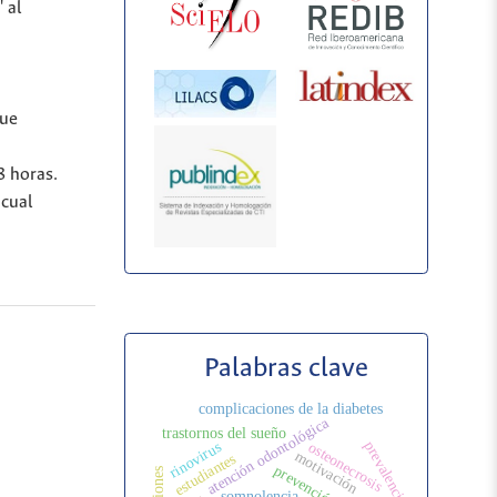
 al
fue
8 horas.
 cual
Palabras clave
complicaciones de la diabetes
atención odontológica
trastornos del sueño
prevalencia
rinovirus
osteonecrosis
motivación
estudiantes
somnolencia