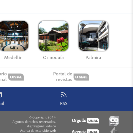
Medellín
Palmira
Orinoquía
orio
Portal de
onal
revistas
il
RSS
© Copyright 2014
Algunos derechos reservados.
digital@unal.edu.co
Acerca de este sitio web