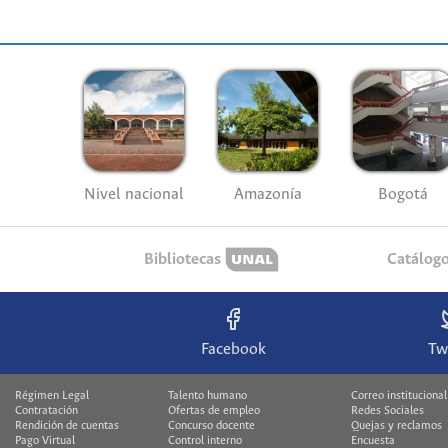
Nivel nacional
Amazonía
Bogotá
Bibliotecas
Catálog
Facebook
Tw
Régimen Legal
Talento humano
Correo institucional
Contratación
Ofertas de empleo
Redes Sociales
Rendición de cuentas
Concurso docente
Quejas y reclamos
Pago Virtual
Control interno
Encuesta