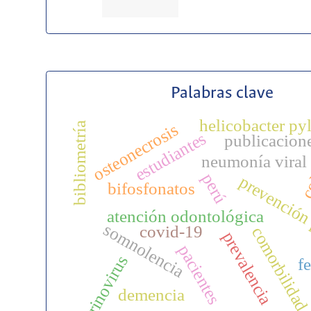
Palabras clave
helicobacter pyl
bibliometría
osteonecrosis
estudiantes
publicacion
co
neumonía viral
perú
prevención
bifosfonatos
atención odontológica
somnolencia
covid-19
comorbilida
prevalencia
pacientes
rinovirus
f
demencia