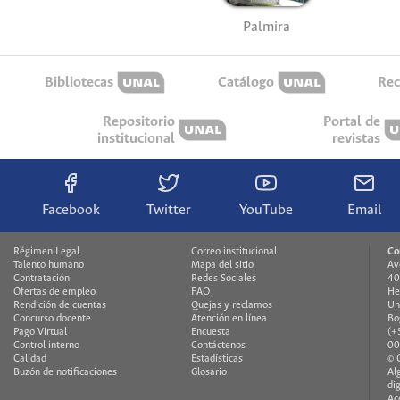
Palmira
Bibliotecas
Catálogo
Rec
Repositorio
Portal de
institucional
revistas
Facebook
Twitter
YouTube
Email
Régimen Legal
Correo institucional
Co
Talento humano
Mapa del sitio
Av
Contratación
Redes Sociales
40
Ofertas de empleo
FAQ
He
Rendición de cuentas
Quejas y reclamos
Un
Concurso docente
Atención en línea
Bo
Pago Virtual
Encuesta
(+
Control interno
Contáctenos
00
Calidad
Estadísticas
© 
Buzón de notificaciones
Glosario
Al
di
Ac