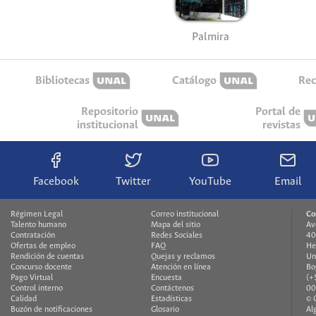
Palmira
Bibliotecas
Catálogo
Rec
Repositorio
Portal de
institucional
revistas
Facebook
Twitter
YouTube
Email
Régimen Legal
Correo institucional
Co
Talento humano
Mapa del sitio
Av
Contratación
Redes Sociales
40
Ofertas de empleo
FAQ
He
Rendición de cuentas
Quejas y reclamos
Un
Concurso docente
Atención en línea
Bo
Pago Virtual
Encuesta
(+
Control interno
Contáctenos
00
Calidad
Estadísticas
© 
Buzón de notificaciones
Glosario
Al