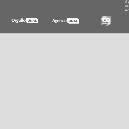
di
Ac
Ac