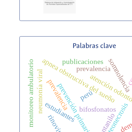
Palabras clave
apnea obstructiva del sueño
somnolenci
publicaciones
monitoreo ambulatorio
co
prevalencia
neumonía viral
atención odont
prevalencia
prevención primaria
perú
estudiantes
osteonecrosis
bifosfonatos
fentanilo
dem
rinovirus