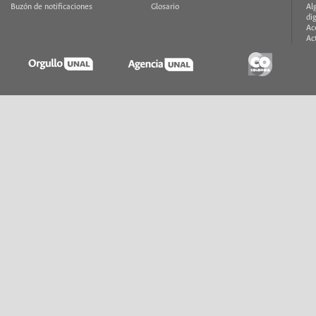
Buzón de notificaciones
Glosario
Al
di
Ac
Ac