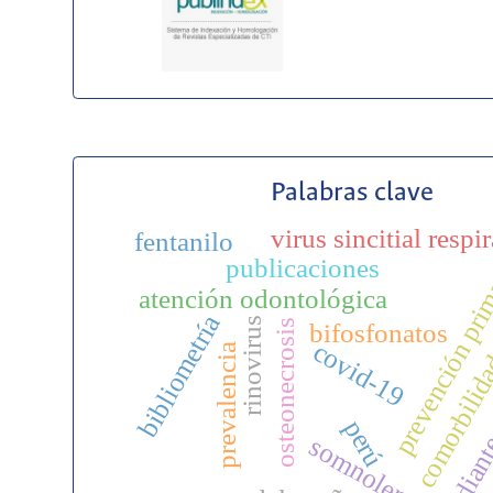
Palabras clave
virus sincitial respi
fentanilo
prevención pri
publicaciones
atención odontológica
bibliometría
rinovirus
osteonecrosis
bifosfonatos
covid-19
prevalencia
comorbili
perú
estudian
somnolencia