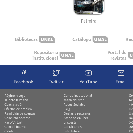
Palmira
Bibliotecas
Catálogo
Rec
Repositorio
Portal de
institucional
revistas
Facebook
Twitter
YouTube
Email
Régimen Legal
Correo institucional
Co
Talento humano
Mapa del sitio
Av
Contratación
Redes Sociales
40
Ofertas de empleo
FAQ
He
Rendición de cuentas
Quejas y reclamos
Un
Concurso docente
Atención en línea
Bo
Pago Virtual
Encuesta
(+
Control interno
Contáctenos
00
Calidad
Estadísticas
© 