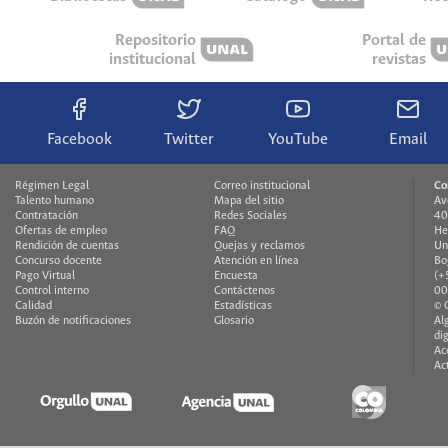
Repositorio
Portal de
institucional
revistas
Facebook
Twitter
YouTube
Email
Régimen Legal
Correo institucional
Co
Talento humano
Mapa del sitio
Av
Contratación
Redes Sociales
40
Ofertas de empleo
FAQ
He
Rendición de cuentas
Quejas y reclamos
Un
Concurso docente
Atención en línea
Bo
Pago Virtual
Encuesta
(+
Control interno
Contáctenos
00
Calidad
Estadísticas
© 
Buzón de notificaciones
Glosario
Al
di
Ac
Ac