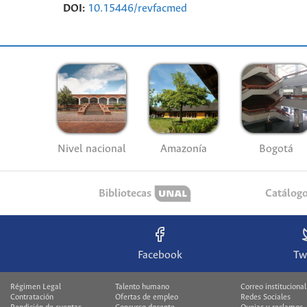
DOI:
10.15446/revfacmed
Nivel nacional
Amazonía
Bogotá
Bibliotecas
Catálog
Facebook
Tw
Régimen Legal
Talento humano
Correo institucional
Contratación
Ofertas de empleo
Redes Sociales