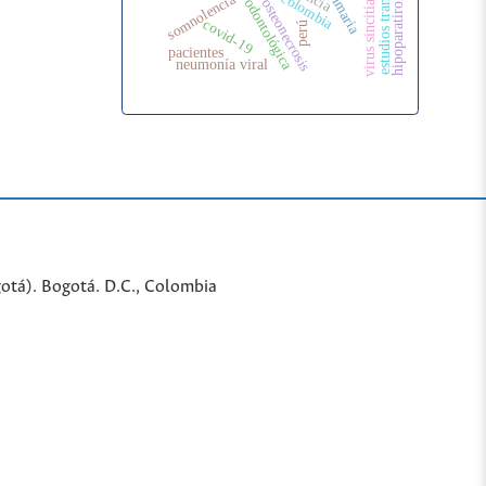
estudios transversales
atención odontológica
hipoparatiroidismo
colombia
somnolencia
osteonecrosis
covid-19
perú
pacientes
neumonía viral
gotá). Bogotá. D.C., Colombia