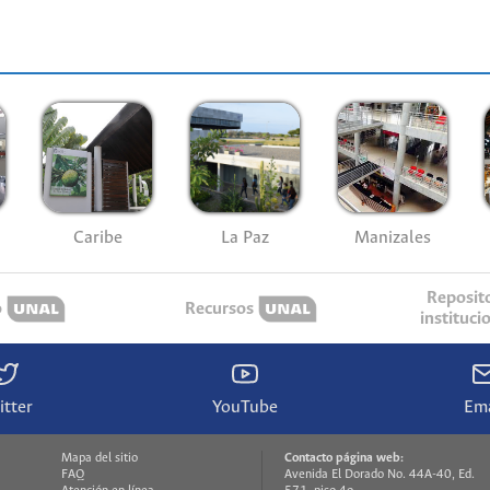
Caribe
La Paz
Manizales
Reposit
o
Recursos
instituci
itter
YouTube
Ema
Mapa del sitio
Contacto página web:
FAQ
Avenida El Dorado No. 44A-40, Ed.