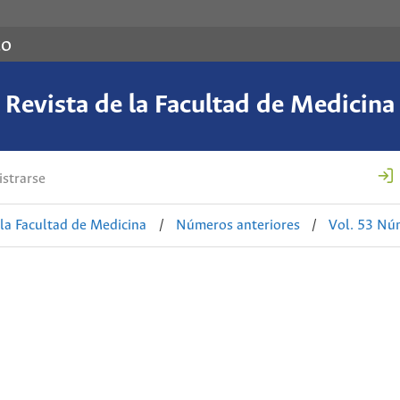
co
Revista de la Facultad de Medicina
strarse
 la Facultad de Medicina
/
Números anteriores
/
Vol. 53 Nú