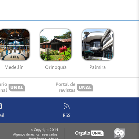
Medellín
Palmira
Orinoquía
orio
Portal de
onal
revistas
il
RSS
© Copyright 2014
Algunos derechos reservados.