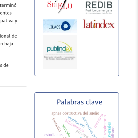
eterminó
rentes
ipativa y
ional de
n baja
s de
Palabras clave
apnea obstructiva del sueño
rinovirus
motivación
virus sincitial respiratorio
prevención primaria
fentanilo
bifosfonatos
prevalencia
estudiantes