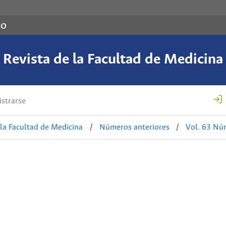
co
Revista de la Facultad de Medicina
strarse
 la Facultad de Medicina
/
Números anteriores
/
Vol. 63 Nú