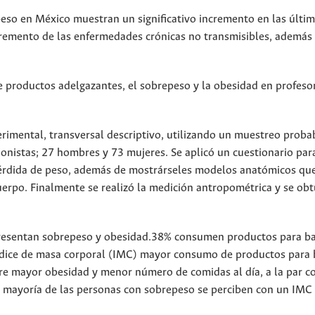
eso en México muestran un significativo incremento en las últi
ncremento de las enfermedades crónicas no transmisibles, además
e productos adelgazantes, el sobrepeso y la obesidad en profeso
rimental, transversal descriptivo, utilizando un muestreo probab
ionistas; 27 hombres y 73 mujeres. Se aplicó un cuestionario par
pérdida de peso, además de mostrárseles modelos anatómicos qu
erpo. Finalmente se realizó la medición antropométrica y se obt
presentan sobrepeso y obesidad.38% consumen productos para ba
ndice de masa corporal (IMC) mayor consumo de productos para 
tre mayor obesidad y menor número de comidas al día, a la par c
a mayoría de las personas con sobrepeso se perciben con un IMC