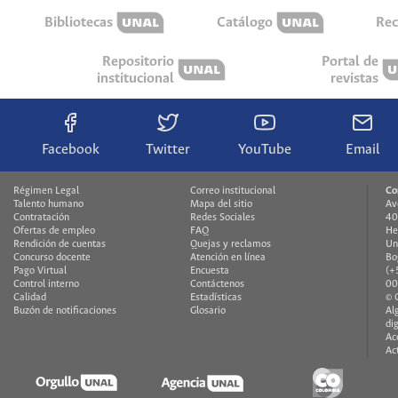
Bibliotecas
Catálogo
Rec
Repositorio
Portal de
institucional
revistas
Facebook
Twitter
YouTube
Email
Régimen Legal
Correo institucional
Co
Talento humano
Mapa del sitio
Av
Contratación
Redes Sociales
40
Ofertas de empleo
FAQ
He
Rendición de cuentas
Quejas y reclamos
Un
Concurso docente
Atención en línea
Bo
Pago Virtual
Encuesta
(+
Control interno
Contáctenos
00
Calidad
Estadísticas
© 
Buzón de notificaciones
Glosario
Al
di
Ac
Ac