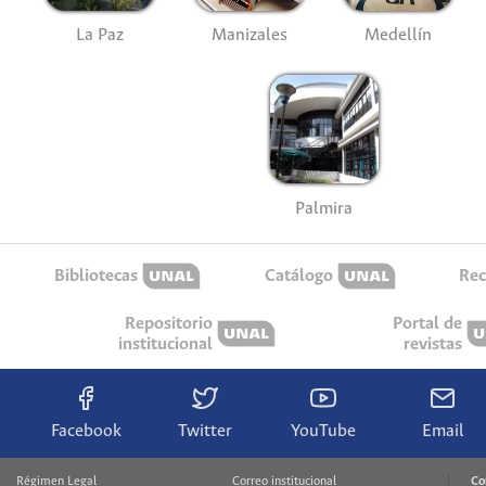
La Paz
Manizales
Medellín
Palmira
Bibliotecas
Catálogo
Rec
Repositorio
Portal de
institucional
revistas
Facebook
Twitter
YouTube
Email
Régimen Legal
Correo institucional
Co