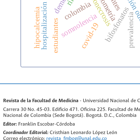
atención o
bibliometría
osteonecrosis
colombia
hospitalización
bifosfonatos
hipocalcemia
somnolencia
prevalencia
estudiantes
covid-19
Revista de la Facultad de Medicina
- Universidad Nacional de 
Carrera 30 No. 45-03. Edificio 471. Oficina 225. Facultad de M
Nacional de Colombia (Sede Bogotá). Bogotá. D.C., Colombia
Editor:
Franklin Escobar-Córdoba
Coordinador Editorial:
Cristhian Leonardo López León
Correo electrónico:
revista_fmbog@unal.edu.co