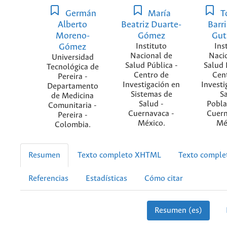
Germán
María
T
Alberto
Beatriz Duarte-
Barr
Moreno-
Gómez
Gut
Gómez
Instituto
Ins
Nacional de
Naci
Universidad
Salud Pública -
Salud 
Tecnológica de
Centro de
Cen
Pereira -
Investigación en
Investi
Departamento
Sistemas de
S
de Medicina
Salud -
Pobla
Comunitaria -
Cuernavaca -
Cuern
Pereira -
México.
Mé
Colombia.
Resumen
Texto completo XHTML
Texto compl
Referencias
Estadísticas
Cómo citar
Resumen (es)