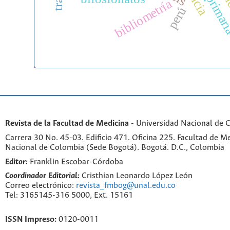
p
bibliometría
perú
Revista de la Facultad de Medicina
- Universidad Nacional de 
Carrera 30 No. 45-03. Edificio 471. Oficina 225. Facultad de M
Nacional de Colombia (Sede Bogotá). Bogotá. D.C., Colombia
Editor:
Franklin Escobar-Córdoba
Coordinador Editorial:
Cristhian Leonardo López León
Correo electrónico:
revista_fmbog@unal.edu.co
Tel: 3165145-316 5000, Ext. 15161
ISSN Impreso:
0120-0011