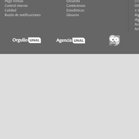
Pago Virtual
Encuesta
(+
Control interno
Contáctenos
00
Calidad
Estadísticas
© 
Buzón de notificaciones
Glosario
Al
di
Ac
Ac