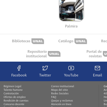
Palmira
Bibliotecas
Catálogo
Rec
Repositorio
Portal de
institucional
revistas
Facebook
Twitter
YouTube
Email
Régimen Legal
Correo institucional
Co
Talento humano
Mapa del sitio
Av
Contratación
Redes Sociales
40
Ofertas de empleo
FAQ
He
Rendición de cuentas
Quejas y reclamos
Un
Concurso docente
Atención en línea
Bo