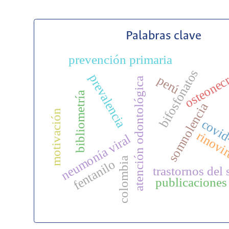
Palabras clave
prevención primaria
osteonec
bifosfonatos
prevalencia
perú
atención odontológica
bibliometría
somnolencia
motivación
covid
rinovi
neumonía viral
colombia
fentanilo
trastornos del
publicaciones