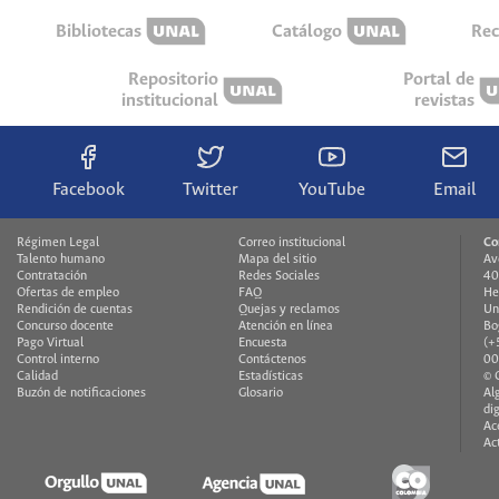
Bibliotecas
Catálogo
Rec
Repositorio
Portal de
institucional
revistas
Facebook
Twitter
YouTube
Email
Régimen Legal
Correo institucional
Co
Talento humano
Mapa del sitio
Av
Contratación
Redes Sociales
40
Ofertas de empleo
FAQ
He
Rendición de cuentas
Quejas y reclamos
Un
Concurso docente
Atención en línea
Bo
Pago Virtual
Encuesta
(+
Control interno
Contáctenos
00
Calidad
Estadísticas
© 
Buzón de notificaciones
Glosario
Al
di
Ac
Ac