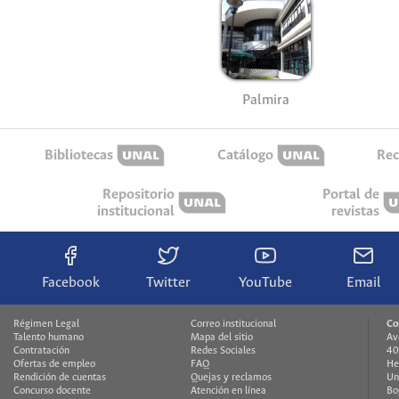
Palmira
Bibliotecas
Catálogo
Rec
Repositorio
Portal de
institucional
revistas
Facebook
Twitter
YouTube
Email
Régimen Legal
Correo institucional
Co
Talento humano
Mapa del sitio
Av
Contratación
Redes Sociales
40
Ofertas de empleo
FAQ
He
Rendición de cuentas
Quejas y reclamos
Un
Concurso docente
Atención en línea
Bo