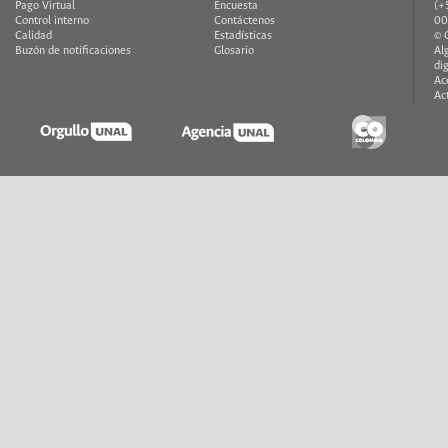
Pago Virtual
Encuesta
(+
Control interno
Contáctenos
00
Calidad
Estadísticas
© 
Buzón de notificaciones
Glosario
Al
di
Ac
Ac