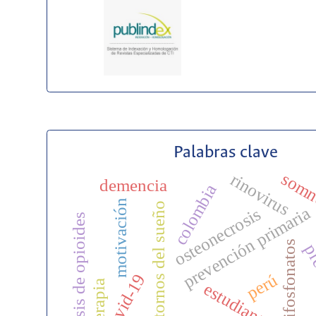
Palabras clave
somn
rinovirus
demencia
colombia
motivación
trastornos del sueño
prevención primaria
osteonecrosis
sobredosis de opioides
bifosfonatos
pr
perú
covid-19
estudiantes