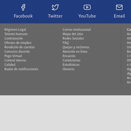
Facebook
Twitter
YouTube
Email
Régimen Legal
Correo institucional
Co
Talento humano
Mapa del sitio
Av
Contratación
Redes Sociales
40
Ofertas de empleo
FAQ
He
Rendición de cuentas
Quejas y reclamos
Un
Concurso docente
Atención en línea
Bo
Pago Virtual
Encuesta
(+
Control interno
Contáctenos
00
Calidad
Estadísticas
© 
Buzón de notificaciones
Glosario
Al
di
Ac
Ac