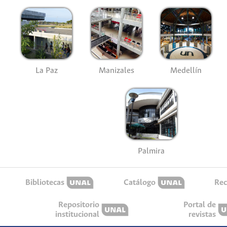
La Paz
Manizales
Medellín
Palmira
Bibliotecas
Catálogo
Rec
Repositorio
Portal de
institucional
revistas