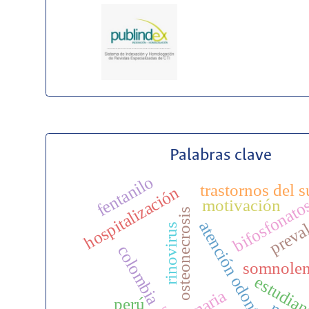
Palabras clave
fentanilo
trastornos del 
hospitalización
bifosfonato
motivación
preva
osteonecrosis
atención odontológica
rinovirus
colombia
somnolen
estudian
perú