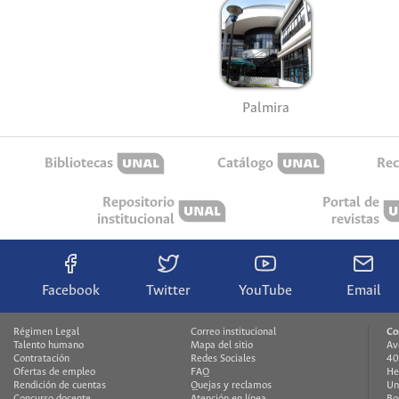
Palmira
Bibliotecas
Catálogo
Rec
Repositorio
Portal de
institucional
revistas
Facebook
Twitter
YouTube
Email
Régimen Legal
Correo institucional
Co
Talento humano
Mapa del sitio
Av
Contratación
Redes Sociales
40
Ofertas de empleo
FAQ
He
Rendición de cuentas
Quejas y reclamos
Un