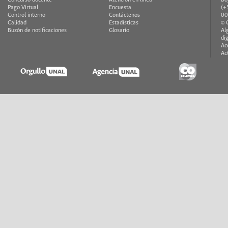
Concurso docente
Atención en línea
Bo
Pago Virtual
Encuesta
(+
Control interno
Contáctenos
00
Calidad
Estadísticas
© 
Buzón de notificaciones
Glosario
Al
di
Ac
Ac