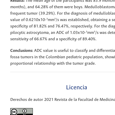
Results:
The mean age of the participants was 83.9 month
months), and 64.28% of them were boys. Medulloblastom
frequent tumor (39.29%). For the diagnosis of medullobl
value of 0.6210x10-³mm²/s was established, obtaining a se
specificity of 81.82% and 76.47%, respectively. For the dia
pilocytic astrocytoma, an ADC of 1.03x10-³mm²/s was dete
sensitivity of 66.67% and a specificity of 89.40%.
Conclusions:
ADC value is useful to classify and differenti
fossa tumors in the Colombian pediatric population, showi
proportional relationship with the tumor grade.
Licencia
Derechos de autor 2021 Revista de la Facultad de Medicin