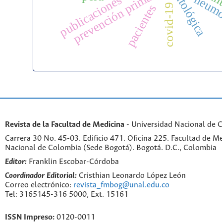
prevención primaria
neumo
publicaciones
covid-19
pacientes
Revista de la Facultad de Medicina
- Universidad Nacional de 
Carrera 30 No. 45-03. Edificio 471. Oficina 225. Facultad de M
Nacional de Colombia (Sede Bogotá). Bogotá. D.C., Colombia
Editor:
Franklin Escobar-Córdoba
Coordinador Editorial:
Cristhian Leonardo López León
Correo electrónico:
revista_fmbog@unal.edu.co
Tel: 3165145-316 5000, Ext. 15161
ISSN Impreso:
0120-0011