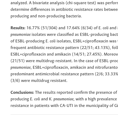
analyzed. A bivariate analysis (chi-square test) was perfo
determine differences in antibiotic resistance rates betwe
producing and non-producing bacteria.
Results:
16.77% (51/304) and 17.64% (6/34) of
E. coli
and
pneumoniae
isolates were classified as ESBL-producing bacte
of ESBL-producing
E. coli
isolates, ESBL+ciprofloxacin was
frequent antibiotic resistance pattern (22/51; 43.13%), fo
ESBL+ciprofloxacin and amikacin (14/51; 27.45%). Moreov
(21/51) were multidrug-resistant. In the case of ESBL-pr
pneumoniae
, ESBL+ciprofloxacin, amikacin and nitrofuranto
predominant antimicrobial resistance pattern (2/6; 33.33%
(3/6) were multidrug resistant.
Conclusions:
The results reported confirm the presence of
producing
E. coli
and
K. pneumoniae,
with a high prevalence
resistance in patients with CA-UTI in the municipality of G