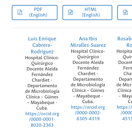
PDF
HTML
(English)
(English)
Luis Enrique
Ana Ibis
Rosab
Cabrera-
Miralles-Suarez
R
Rodríguez
Hospital Clínico-
Hospita
Quirúrgico
Quir
Hospital Clínico-
Docente Aleida
Docent
Quirúrgico
Fernández
Fer
Docente Aleida
Chardiet -
Char
Fernández
Departamento
Depar
Chardiet -
de Microbiología
de Micr
Departamento
Clínica – Güines
Clínica
de Microbiología
– Mayabeque -
– May
Clínica – Güines
Cuba.
C
– Mayabeque -
https://orcid.org
https:/
Cuba.
/0000-0002-
/000
https://orcid.org
6305-4319
451
/0000-0001-
8020-2363