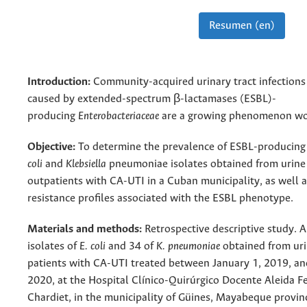
Resumen (en)
Introduction:
Community-acquired urinary tract infections
caused by extended-spectrum β-lactamases (ESBL)-
producing
Enterobacteriaceae
are a growing phenomenon wo
Objective:
To determine the prevalence of ESBL-producin
coli
and
Klebsiella
pneumoniae isolates obtained from urine
outpatients with CA-UTI in a Cuban municipality, as well a
resistance profiles associated with the ESBL phenotype.
Materials and methods:
Retrospective descriptive study. A
isolates of
E. coli
and 34 of
K. pneumoniae
obtained from uri
patients with CA-UTI treated between January 1, 2019, a
2020, at the Hospital Clínico-Quirúrgico Docente Aleida 
Chardiet, in the municipality of Güines, Mayabeque provin