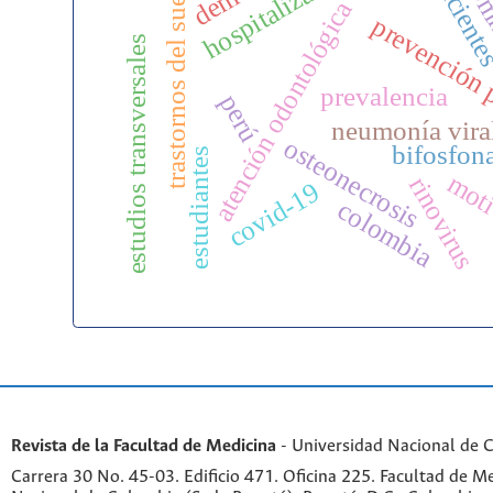
hospitalización
trastornos del sueño
pacient
som
atención odontológica
prevención 
estudios transversales
prevalencia
perú
neumonía vira
osteonecrosis
bifosfon
estudiantes
moti
rinovirus
covid-19
colombia
Revista de la Facultad de Medicina
- Universidad Nacional de 
Carrera 30 No. 45-03. Edificio 471. Oficina 225. Facultad de M