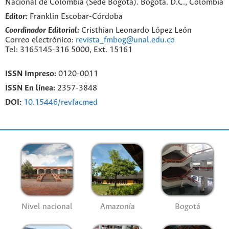
Nacional de Colombia (Sede Bogotá). Bogotá. D.C., Colombia
Editor:
Franklin Escobar-Córdoba
Coordinador Editorial:
Cristhian Leonardo López León
Correo electrónico:
revista_fmbog@unal.edu.co
Tel: 3165145-316 5000, Ext. 15161
ISSN Impreso:
0120-0011
ISSN En línea:
2357-3848
DOI:
10.15446/revfacmed
Nivel nacional
Amazonía
Bogotá