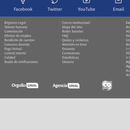
Facebook
Twitter
YouTube
Email
Régimen Legal
Correo institucional
Co
Talento humano
Mapa del sitio
Av
Contratación
Redes Sociales
40
Ofertas de empleo
FAQ
He
Rendición de cuentas
Quejas y reclamos
Un
Concurso docente
Atención en línea
Bo
Pago Virtual
Encuesta
(+
Control interno
Contáctenos
00
Calidad
Estadísticas
© 
Buzón de notificaciones
Glosario
Al
di
Ac
Ac