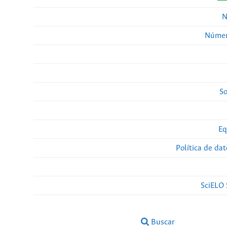
N
Númer
So
Eq
Política de da
SciELO 
Buscar