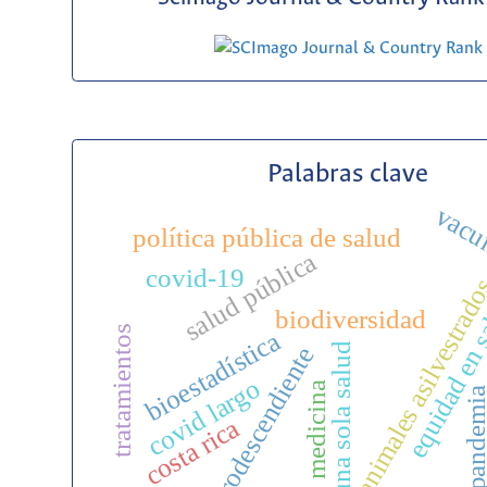
Palabras clave
vacu
política pública de salud
salud pública
covid-19
animales asilvestrad
equidad en 
biodiversidad
tratamientos
bioestadística
una sola salud
afrodescendiente
covid largo
medicina
pandemi
costa rica