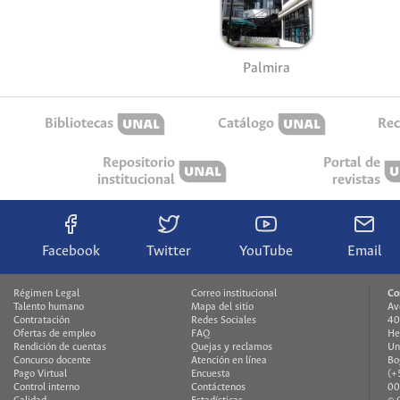
Palmira
Bibliotecas
Catálogo
Rec
Repositorio
Portal de
institucional
revistas
Facebook
Twitter
YouTube
Email
Régimen Legal
Correo institucional
Co
Talento humano
Mapa del sitio
Av
Contratación
Redes Sociales
40
Ofertas de empleo
FAQ
He
Rendición de cuentas
Quejas y reclamos
Un
Concurso docente
Atención en línea
Bo
Pago Virtual
Encuesta
(+
Control interno
Contáctenos
00