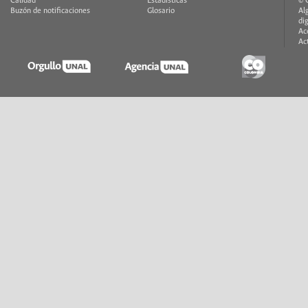
Calidad
Estadísticas
© 
Buzón de notificaciones
Glosario
Al
di
Ac
Ac