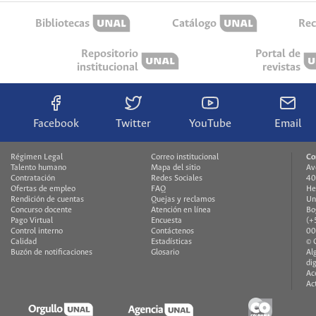
Bibliotecas
Catálogo
Rec
Repositorio
Portal de
institucional
revistas
Facebook
Twitter
YouTube
Email
Régimen Legal
Correo institucional
Co
Talento humano
Mapa del sitio
Av
Contratación
Redes Sociales
40
Ofertas de empleo
FAQ
He
Rendición de cuentas
Quejas y reclamos
Un
Concurso docente
Atención en línea
Bo
Pago Virtual
Encuesta
(+
Control interno
Contáctenos
00
Calidad
Estadísticas
© 
Buzón de notificaciones
Glosario
Al
di
Ac
Ac