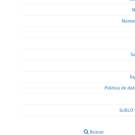
N
Númer
So
Eq
Política de da
SciELO 
Buscar