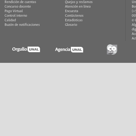
Rendición de cuentas
Quejas y reclamos
Un
Concurso docente
Atención en línea
Bo
Pago Virtual
Encuesta
(+
Control interno
Contáctenos
00
Calidad
Estadísticas
© 
Buzón de notificaciones
Glosario
Al
di
Ac
Ac