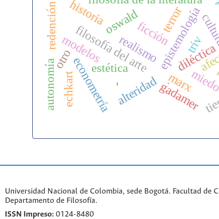
antr
historia
redención
terror
epistemología
oswald
cult
ficción
filosofía del arte
modelos
realismo
triv
diléctica
afec
otro
econometría
autonomía
estética
mied
marx
echkart
.
alteridad
gadamer
-
ti
Universidad Nacional de Colombia, sede Bogotá. Facultad de 
Departamento de Filosofía.
ISSN Impreso:
0124-8480