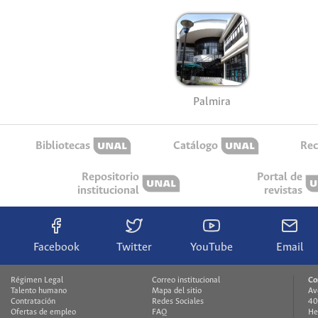
Palmira
Bibliotecas
Catálogo
Rec
Repositorio
Portal de
institucional
revistas
Facebook
Twitter
YouTube
Email
Régimen Legal
Correo institucional
Co
Talento humano
Mapa del sitio
Av
Contratación
Redes Sociales
40
Ofertas de empleo
FAQ
He