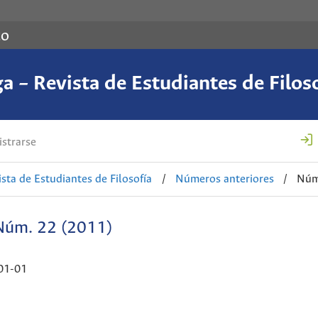
co
a – Revista de Estudiantes de Filos
strarse
ista de Estudiantes de Filosofía
/
Números anteriores
/
Núm
Núm. 22 (2011)
01-01