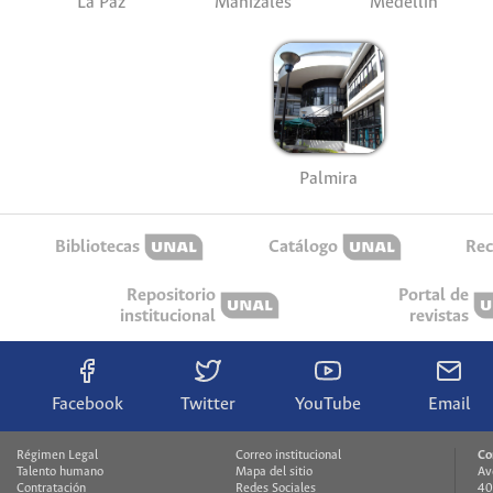
La Paz
Manizales
Medellín
Palmira
Bibliotecas
Catálogo
Rec
Repositorio
Portal de
institucional
revistas
Facebook
Twitter
YouTube
Email
Régimen Legal
Correo institucional
Co
Talento humano
Mapa del sitio
Av
Contratación
Redes Sociales
40