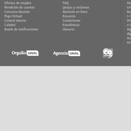
Ofertas de empleo
FAQ
He
Rendición de cuentas
Quejas y reclamos
Un
Concurso docente
Atención en línea
Bo
Pago Virtual
Encuesta
(+
Control interno
Contáctenos
00
Calidad
Estadísticas
© 
Buzón de notificaciones
Glosario
Al
di
Ac
Ac