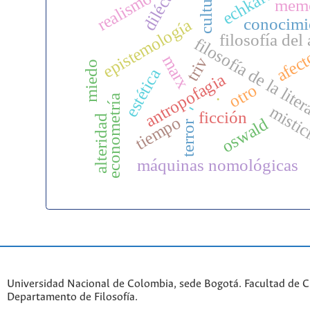
diléctica
cultura
echkart
realismo
memo
conocimi
epistemología
filosofía del 
filosofía de la lite
afec
marx
triv
miedo
estética
antropofagia
otro
.
econometría
-
misti
ficción
tiempo
alteridad
oswald
terror
máquinas nomológicas
Universidad Nacional de Colombia, sede Bogotá. Facultad de 
Departamento de Filosofía.