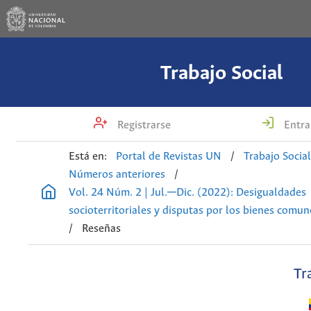
Trabajo Social
Registrarse
Entra
Está en:
Portal de Revistas UN
/
Trabajo Socia
Números anteriores
/
Vol. 24 Núm. 2 | Jul.─Dic. (2022): Desigualdades
socioterritoriales y disputas por los bienes comu
/
Reseñas
Tr