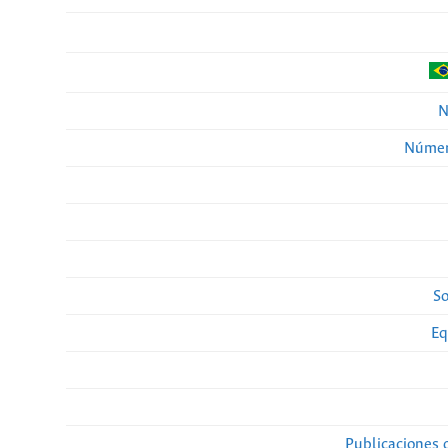
N
Númer
So
Eq
Publicaciones 