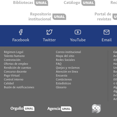
Bibliotecas
Catálogo
Rec
Repositorio
Portal de
institucional
revistas
Facebook
Twitter
YouTube
Email
Régimen Legal
Correo institucional
Co
Talento humano
Mapa del sitio
Av
Contratación
Redes Sociales
40
Ofertas de empleo
FAQ
H
Rendición de cuentas
Quejas y reclamos
Un
Concurso docente
Atención en línea
Bo
Pago Virtual
Encuesta
(+
Control interno
Contáctenos
00
Calidad
Estadísticas
© 
Buzón de notificaciones
Glosario
Al
di
Ac
Ac