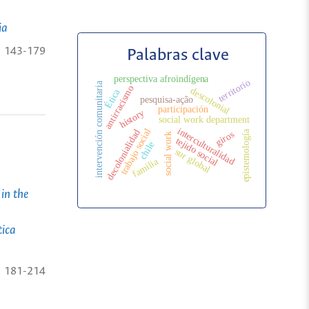
ia
143-179
Palabras clave
perspectiva afroindígena
territorio
intervención comunitaria
antirracismo
descolonial
Ética
pesquisa-ação
participación
history
social work department
interculturalidad
trabajo social
decolonialidad
epistemología
giros
social work
tejido social
chile
sur global
familia
in the
tica
181-214