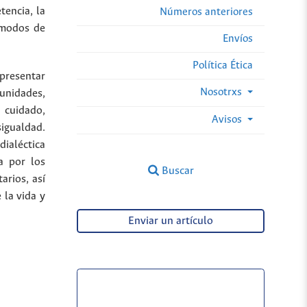
encia, la
Números anteriores
 modos de
Envíos
Política Ética
presentar
Nosotrxs
nidades,
 cuidado,
Avisos
sigualdad.
dialéctica
a por los
Buscar
arios, así
 la vida y
Enviar un artículo