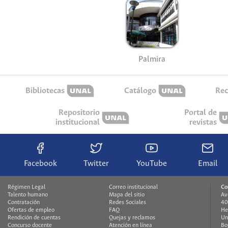
Palmira
Bibliotecas
Catálogo
Rec
Repositorio
Portal de
institucional
revistas
Facebook
Twitter
YouTube
Email
Régimen Legal
Correo institucional
Co
Talento humano
Mapa del sitio
Av
Contratación
Redes Sociales
40
Ofertas de empleo
FAQ
H
Rendición de cuentas
Quejas y reclamos
Un
Concurso docente
Atención en línea
Bo