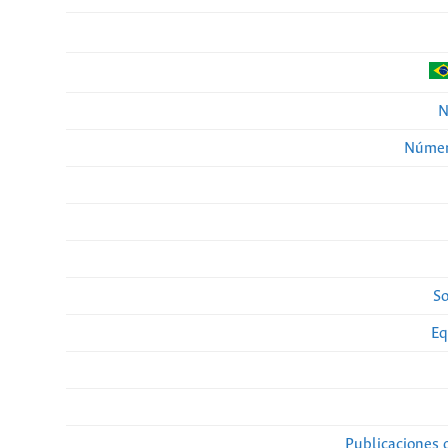
N
Númer
So
Eq
Publicaciones 