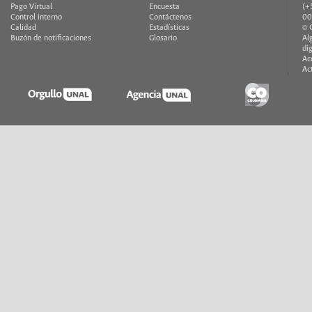
Pago Virtual
Encuesta
(+
Control interno
Contáctenos
00
Calidad
Estadísticas
© 
Buzón de notificaciones
Glosario
Al
di
Ac
Ac