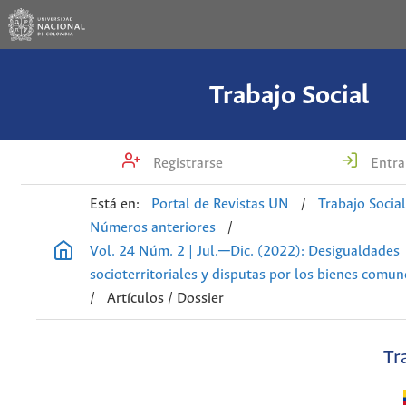
Trabajo Social
Registrarse
Entra
Está en:
Portal de Revistas UN
/
Trabajo Socia
Números anteriores
/
Vol. 24 Núm. 2 | Jul.─Dic. (2022): Desigualdades
socioterritoriales y disputas por los bienes comu
/
Artículos / Dossier
Tr