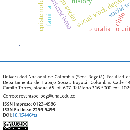
trabajo social
social work departm
epistemología
social 
antirracismo
history
familia
chile
pluralismo crí
Universidad Nacional de Colombia (Sede Bogotá). Facultad d
Departamento de Trabajo Social. Bogotá, Colombia. Calle 
Camilo Torres, bloque A5, of. 607. Teléfono 316 5000 ext. 10
Correo: revtrasoc_bog@unal.edu.co
ISSN Impreso:
0123-4986
ISSN En línea:
2256-5493
DOI:
10.15446/ts