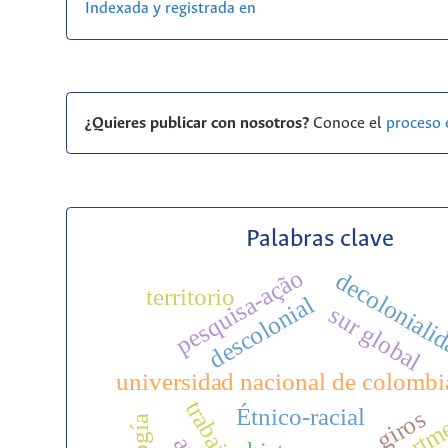
Indexada y registrada en
¿Quieres publicar con nosotros?
Conoce el
proceso 
Palabras clave
pesquisa-ação
decoloniali
territorio
descolonial
sur global
universidad nacional de colombi
Étnico-racial
giros