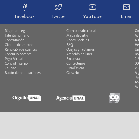
Facebook
Twitter
YouTube
Email
Régimen Legal
Correo institucional
Co
Talento humano
Mapa del sitio
Av
Contratación
Redes Sociales
40
Ofertas de empleo
FAQ
H
Rendición de cuentas
Quejas y reclamos
Un
Concurso docente
Atención en línea
Bo
Pago Virtual
Encuesta
(+
Control interno
Contáctenos
00
Calidad
Estadísticas
© 
Buzón de notificaciones
Glosario
Al
di
Ac
Ac