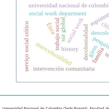
universidad nacional de colombi
espiste
social work department
social work
sur global
trabajo social
chi
serviço social crítico
Ética
decolonialidad
descolo
pesqui
interculturalidad
giros
history
familia
te
intervención comunitaria
Universidad Nacional de Colombia (Sede Bogotá). Facultad d