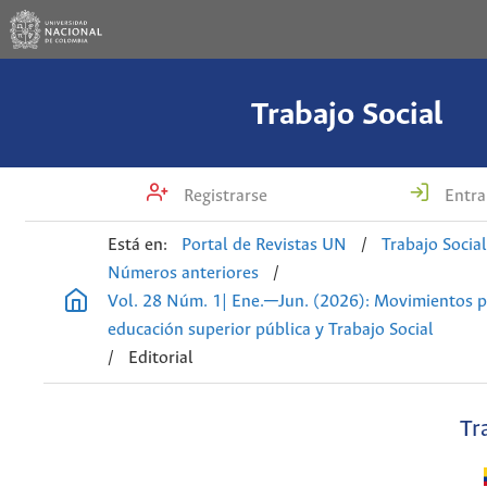
Trabajo Social
Registrarse
Entra
Está en:
Portal de Revistas UN
/
Trabajo Socia
Números anteriores
/
Vol. 28 Núm. 1| Ene.─Jun. (2026): Movimientos p
educación superior pública y Trabajo Social
/
Editorial
Tr