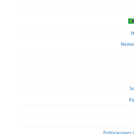
N
Númer
So
Eq
Publicaciones 