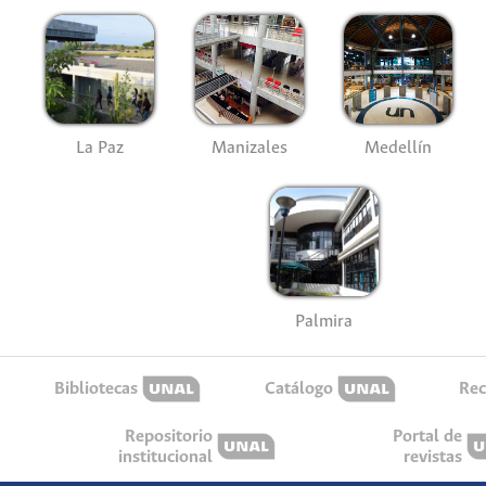
La Paz
Manizales
Medellín
Palmira
Bibliotecas
Catálogo
Rec
Repositorio
Portal de
institucional
revistas