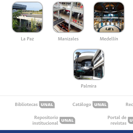
La Paz
Manizales
Medellín
Palmira
Bibliotecas
Catálogo
Rec
Repositorio
Portal de
institucional
revistas