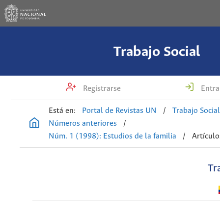
Trabajo Social
Registrarse
Entra
Está en:
Portal de Revistas UN
/
Trabajo Socia
Números anteriores
/
Núm. 1 (1998): Estudios de la familia
/
Artículo
Tr