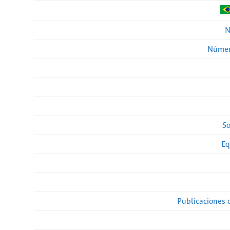
N
Númer
So
Eq
Publicaciones 