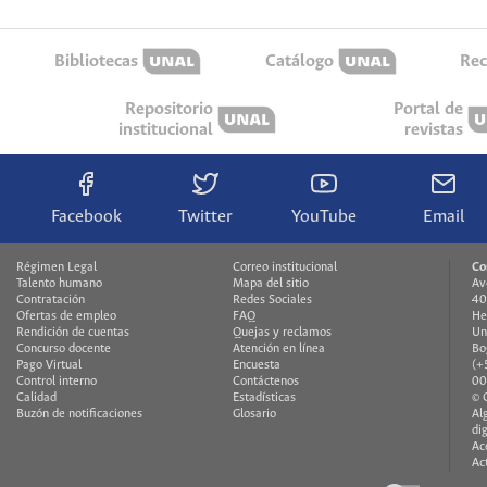
Bibliotecas
Catálogo
Rec
Repositorio
Portal de
institucional
revistas
Facebook
Twitter
YouTube
Email
Régimen Legal
Correo institucional
Co
Talento humano
Mapa del sitio
Av
Contratación
Redes Sociales
40
Ofertas de empleo
FAQ
H
Rendición de cuentas
Quejas y reclamos
Un
Concurso docente
Atención en línea
Bo
Pago Virtual
Encuesta
(+
Control interno
Contáctenos
00
Calidad
Estadísticas
© 
Buzón de notificaciones
Glosario
Al
di
Ac
Ac