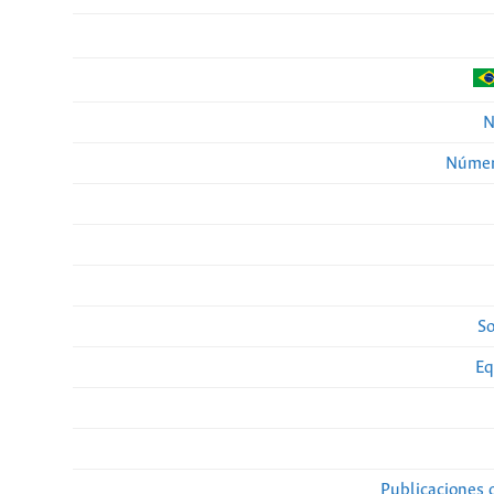
N
Númer
So
Eq
Publicaciones 