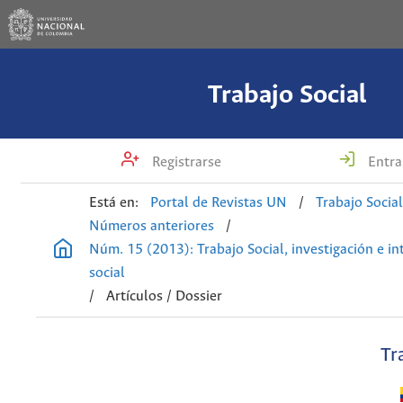
Trabajo Social
Registrarse
Entra
Está en:
Portal de Revistas UN
/
Trabajo Socia
Números anteriores
/
Núm. 15 (2013): Trabajo Social, investigación e i
social
/
Artículos / Dossier
Tr