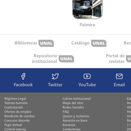
Palmira
Bibliotecas
Catálogo
Rec
Repositorio
Portal de
institucional
revistas
Facebook
Twitter
YouTube
Email
Régimen Legal
Correo institucional
Co
Talento humano
Mapa del sitio
Av
Contratación
Redes Sociales
40
Ofertas de empleo
FAQ
H
Rendición de cuentas
Quejas y reclamos
Un
Concurso docente
Atención en línea
Bo
Pago Virtual
Encuesta
(+
Control interno
Contáctenos
00