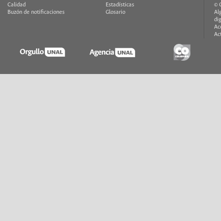
Calidad
Estadísticas
© 
Buzón de notificaciones
Glosario
Al
di
Ac
Ac