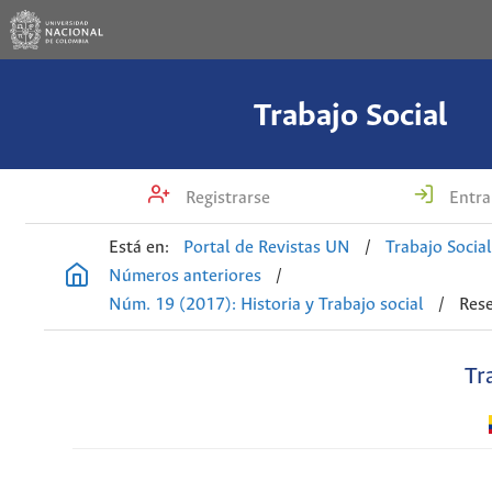
Trabajo Social
Registrarse
Entra
Está en:
Portal de Revistas UN
/
Trabajo Socia
Números anteriores
/
Núm. 19 (2017): Historia y Trabajo social
/
Res
Tr