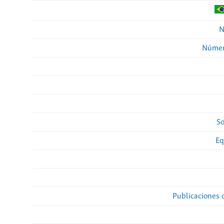
N
Númer
So
Eq
Publicaciones 