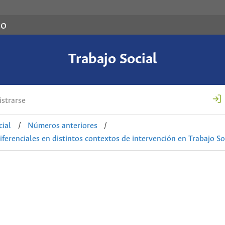
co
Trabajo Social
strarse
cial
/
Números anteriores
/
ferenciales en distintos contextos de intervención en Trabajo So