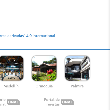
ras derivadas" 4.0 internacional
Medellín
Palmira
Orinoquía
orio
Portal de
onal
revistas