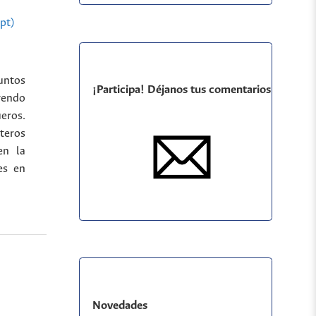
pt)
untos
¡Participa! Déjanos tus comentarios
uyendo
eros.
oteros
en la
es en
Novedades