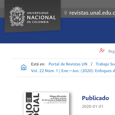
revistas.unal.edu.
Regi
Está en:
Portal de Revistas UN
/
Trabajo So
Vol. 22 Núm. 1 | Ene.─Jun. (2020): Enfoques di
Publicado
2020-01-01