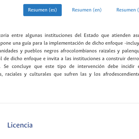
Resumen (es)
Resumen (en)
Resumen (
ctoria entre algunas instituciones del Estado que atienden as
propone una guía para la implementación de dicho enfoque -incl
munidades y pueblos negros afrocolombianos raizales y palenqu
al de dicho enfoque e invita a las instituciones a construir derr
s. Se concluye que este tipo de intervención debe incidir 
s, raciales y culturales que sufren las y los afrodescendient
Licencia