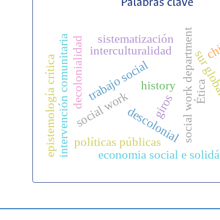
Palabras clave
social work department
sistematización
intervención comunitaria
decolonialidad
ch
interculturalidad
sur glo
epistemología crítica
trabajo social
history
Ética
social work
giros
descolonial
políticas públicas
economia social e solidá