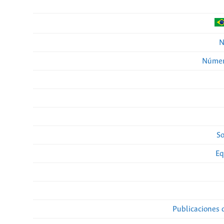
N
Númer
So
Eq
Publicaciones 